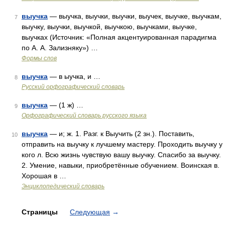
выучка
— выучка, выучки, выучки, выучек, выучке, выучкам,
7
выучку, выучки, выучкой, выучкою, выучками, выучке,
выучках (Источник: «Полная акцентуированная парадигма
по А. А. Зализняку») …
Формы слов
выучка
— в ыучка, и …
8
Русский орфографический словарь
выучка
— (1 ж) …
9
Орфографический словарь русского языка
выучка
— и; ж. 1. Разг. к Выучить (2 зн.). Поставить,
10
отправить на выучку к лучшему мастеру. Проходить выучку у
кого л. Всю жизнь чувствую вашу выучку. Спасибо за выучку.
2. Умение, навыки, приобретённые обучением. Воинская в.
Хорошая в …
Энциклопедический словарь
Страницы
Следующая
→