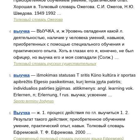
Приобретённое обучением умение, практический опыт.
Хорошая в. Толковый словарь Ожегова. С.И. Ожегов, Н.Ю.
Шведова. 1949 1992 …
Толковый словарь Ожегова
выучка
— ВЫУЧКА, и, ж Уровень овладения какой л.
4
деятельностью, наличие у человека умений, навыков,
приобретенных с помощью специального обучения и
практического опыта. Хоть в глазах его я, конечно, не был
офицер, но выучка его и моя совпадали (Солж.) …
Толковый словарь русских существительных
выучка
— išmokimas statusas T sritis Kūno kultūra ir sportas
5
apibrėžtis Elgesio pasikeitimas, kurį lemia įgyta patirtis;
individualios patirties įgijimas. atitikmenys: angl. learning vok.
Erlernen, n; Erlernung, f rus. выучка; усвоение …
Sporto terminų žodynas
Выучка
— ж. 1. процесс действия по гл. выучиться 1. 2.
6
Результат такого действия; приобретенное обучением
умение, практический опыт, навык. Толковый словарь
Ефремовой. Т. Ф. Ефремова. 2000 …
Современный толковый словарь русского языка Ефремовой